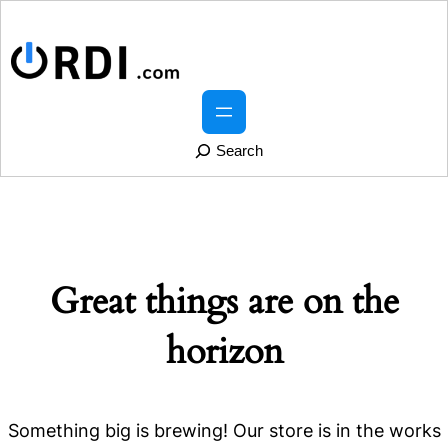
S
e
a
r
Great things are on the
c
h
horizon
Something big is brewing! Our store is in the works