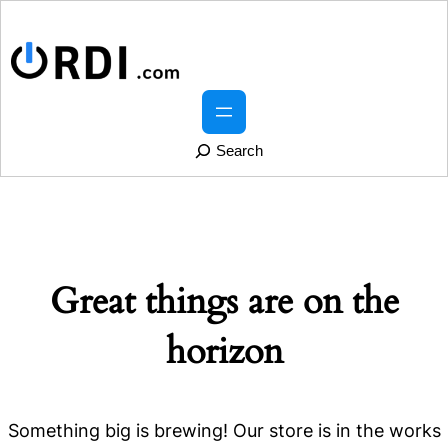
S
e
a
r
Great things are on the
c
h
horizon
Something big is brewing! Our store is in the works