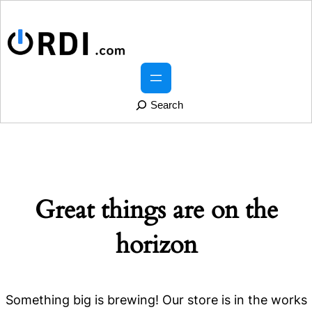
S
e
a
r
Great things are on the
c
h
horizon
Something big is brewing! Our store is in the works