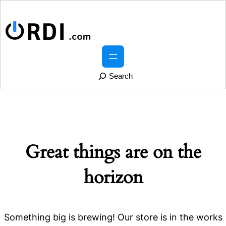
S
e
a
r
Great things are on the
c
h
horizon
Something big is brewing! Our store is in the works