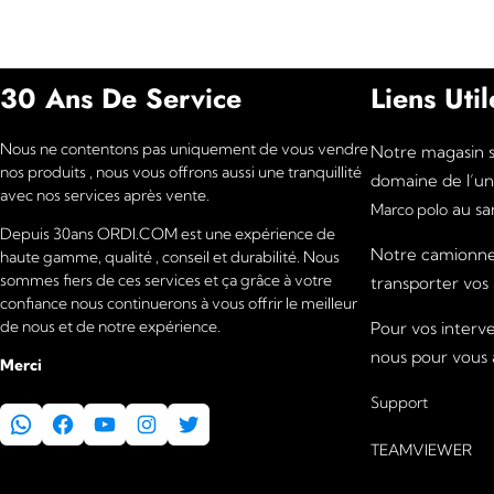
30 Ans De Service
Liens Util
Nous ne contentons pas uniquement de vous vendre
Notre magasin se
nos produits , nous vous offrons aussi une tranquillité
domaine de l’un
avec nos services après vente.
au sar
Marco polo
Depuis 30ans ORDI.COM est une expérience de
Notre camionnet
haute gamme, qualité , conseil et durabilité. Nous
sommes fiers de ces services et ça grâce à votre
transporter vos
confiance nous continuerons à vous offrir le meilleur
de nous et de notre expérience.
Pour vos interv
nous pour vous a
Merci
Support
WhatsApp
Facebook
YouTube
Instagram
Twitter
TEAMVIEWER