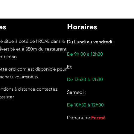
es
Horaires
 situe à coté de l’
dans le
RCAE
Du Lundi au vendredi :
iversité et à 350m du restaurant
De 9h 00 à 12h30
t tilman
Et
te ordi.com est disponible pour
 achats volumineux
De 13h30 à 17h30
entions à distance contactez
Samedi :
ssister
De 10h30 à 12h00
Dimanche
Fermé