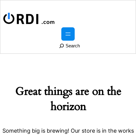
S
e
a
r
Great things are on the
c
h
horizon
Something big is brewing! Our store is in the works