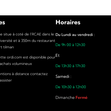
es
Horaires
 situe à coté de l’
dans le
RCAE
Du Lundi au vendredi :
iversité et à 350m du restaurant
De 9h 00 à 12h30
t tilman
Et
te ordi.com est disponible pour
 achats volumineux
De 13h30 à 17h30
entions à distance contactez
Samedi :
ssister
De 10h30 à 12h00
Dimanche
Fermé