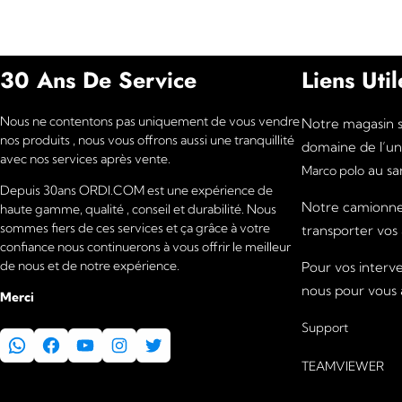
30 Ans De Service
Liens Util
Nous ne contentons pas uniquement de vous vendre
Notre magasin se
nos produits , nous vous offrons aussi une tranquillité
domaine de l’un
avec nos services après vente.
au sar
Marco polo
Depuis 30ans ORDI.COM est une expérience de
Notre camionnet
haute gamme, qualité , conseil et durabilité. Nous
sommes fiers de ces services et ça grâce à votre
transporter vos
confiance nous continuerons à vous offrir le meilleur
de nous et de notre expérience.
Pour vos interv
nous pour vous a
Merci
Support
WhatsApp
Facebook
YouTube
Instagram
Twitter
TEAMVIEWER