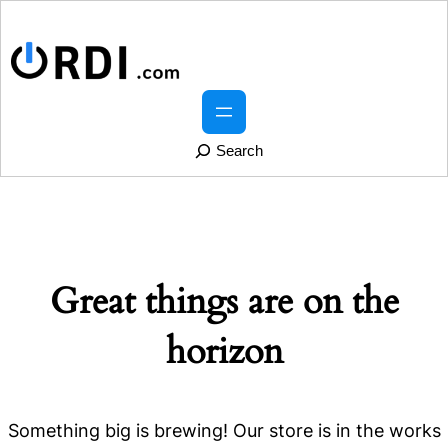
S
e
a
r
Great things are on the
c
h
horizon
Something big is brewing! Our store is in the works